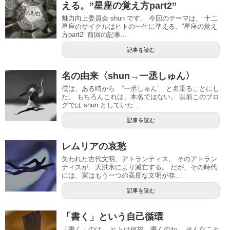
える。”星座の覚え方part2”
魅力向上委員会 shun です。 今回のテーマは、 十二
星座のサイクルはヒトの一生に準える。”星座の覚え
方part2” 前回の記事...
記事を読む
名の由来〈shun→一丞しゅん〉
僕は、ある時から ”一丞しゅん” と名乗ることにし
た。 もちろんこれは、本名ではない。 以前このブロ
グでは shun としていた...
記事を読む
レムリアの哀愁
失われた古代文明、アトランティス。 そのアトラン
ティスが、大洪水により滅亡する。 だが、その時代
には、実はもう一つの高度な文明が存...
記事を読む
「書く」という自己循環
「書く」のは… ヒトは何故、書くのか… そんなこと