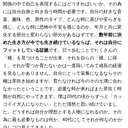
関係の中で自己を表現するにはどうすればいいか。その為
には自分自身と向き合う時間が必要です。自分の好きな音
楽、趣味、色、異性のタイプ、どんな時に喜びや安らぎを
感じ、どんな時に恐怖や不安を感じるのか。年月と共に変
化する部分と変わらない部分があるはずです。
数年前に決
めた生き方が今でも生き続けているならば、それは自分に
フィットしている証拠
です。日々歩むことでたくさんの
「種」を見つけることが出来、それを自らの「畑」に蒔
く。それが育つか育たないかは一度蒔いてみて成長の経過
を見るしかありません。自分にとって栄養になるならその
種は芽吹き始めますが、育たなければ今のその土壌に合わ
なかったということです。必要な時が来ればまた芽吹く時
期が自然にやってきます。僕は20代の頃からずっと「カッ
コイイ大人になりたい」とただ漠然と思い続けていまし
た。どうすれば自分が理想とする人物になれるのか。その
為に最も必要なものは何か。40代にしてそれが何なのかが
少しづつ見えてきました。