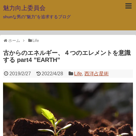
魅力向上委員会
shunな男の"魅力"を追求するブログ
ホーム
Life
古からのエネルギー、４つのエレメントを意識
する part4 ”EARTH”
2019/2/27
2022/4/28
Life
,
西洋占星術