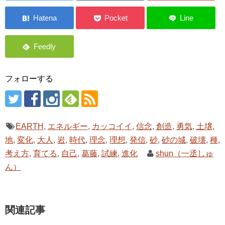
フォローする
EARTH
,
エネルギー
,
カッコイイ
,
信念
,
創造
,
勇気
,
土壌
,
地
,
変化
,
大人
,
岩
,
時代
,
理念
,
理想
,
発信
,
砂
,
砂の城
,
破壊
,
種
,
考え方
,
育てる
,
自己
,
葛藤
,
試練
,
進化
shun（一丞しゅ
ん）
関連記事