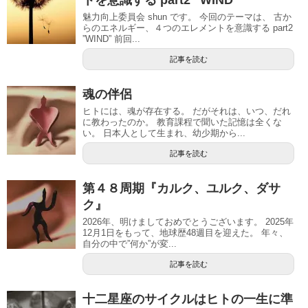
トを意識する part2 ”WIND”
魅力向上委員会 shun です。 今回のテーマは、 古か
らのエネルギー、４つのエレメントを意識する part2
”WIND” 前回...
記事を読む
魂の伴侶
ヒトには、魂が存在する。 だがそれは、いつ、だれ
に教わったのか。 教育課程で聞いた記憶は全くな
い。 日本人として生まれ、幼少期から...
記事を読む
第４８周期『カルク、ユルク、ダサ
ク』
2026年、明けましておめでとうございます。 2025年
12月1日をもって、地球歴48週目を迎えた。 年々、
自分の中で”何か”が変...
記事を読む
十二星座のサイクルはヒトの一生に準