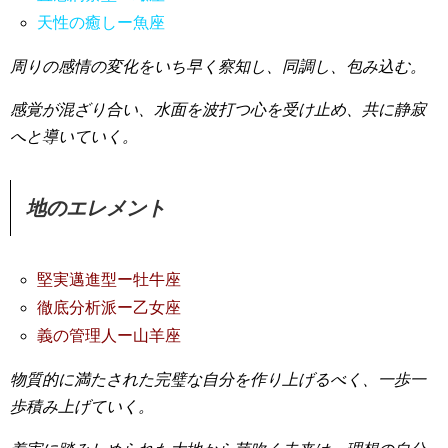
天性の癒しー魚座
周りの感情の変化をいち早く察知し、同調し、包み込む。
感覚が混ざり合い、水面を波打つ心を受け止め、共に静寂
へと導いていく。
地のエレメント
堅実邁進型ー牡牛座
徹底分析派ー乙女座
義の管理人ー山羊座
物質的に満たされた完璧な自分を作り上げるべく、一歩一
歩積み上げていく。