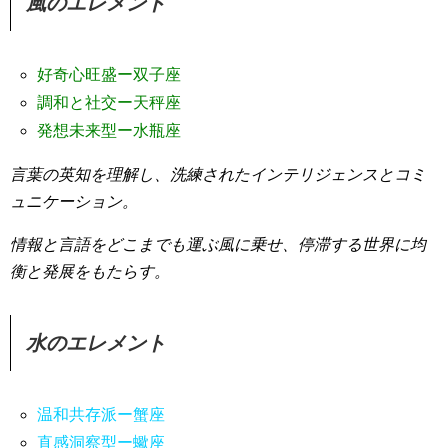
風のエレメント
好奇心旺盛ー双子座
調和と社交ー天秤座
発想未来型ー水瓶座
言葉の英知を理解し、洗練されたインテリジェンスとコミ
ュニケーション。
情報と言語をどこまでも運ぶ風に乗せ、停滞する世界に均
衡と発展をもたらす。
水のエレメント
温和共存派ー蟹座
直感洞察型ー蠍座