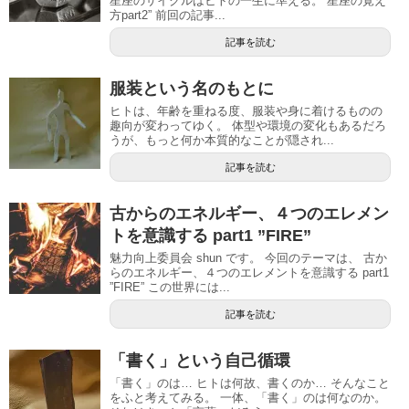
星座のサイクルはヒトの一生に準える。”星座の覚え
方part2” 前回の記事...
記事を読む
服装という名のもとに
ヒトは、年齢を重ねる度、服装や身に着けるものの
趣向が変わってゆく。 体型や環境の変化もあるだろ
うが、もっと何か本質的なことが隠され...
記事を読む
古からのエネルギー、４つのエレメン
トを意識する part1 ”FIRE”
魅力向上委員会 shun です。 今回のテーマは、 古か
らのエネルギー、４つのエレメントを意識する part1
”FIRE” この世界には...
記事を読む
「書く」という自己循環
「書く」のは… ヒトは何故、書くのか… そんなこと
をふと考えてみる。 一体、「書く」のは何なのか。