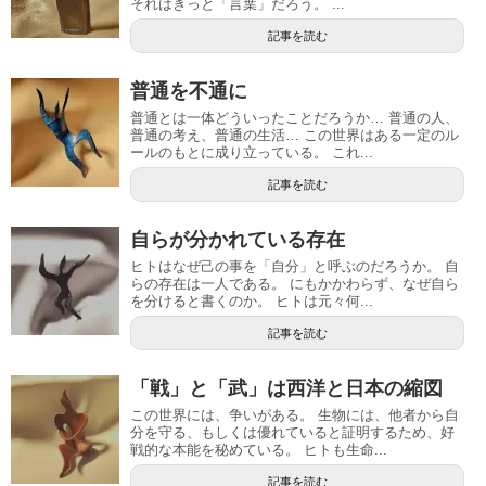
それはきっと「言葉」だろう。 ...
記事を読む
普通を不通に
普通とは一体どういったことだろうか… 普通の人、
普通の考え、普通の生活… この世界はある一定のル
ールのもとに成り立っている。 これ...
記事を読む
自らが分かれている存在
ヒトはなぜ己の事を「自分」と呼ぶのだろうか。 自
らの存在は一人である。 にもかかわらず、なぜ自ら
を分けると書くのか。 ヒトは元々何...
記事を読む
「戦」と「武」は西洋と日本の縮図
この世界には、争いがある。 生物には、他者から自
分を守る、もしくは優れていると証明するため、好
戦的な本能を秘めている。 ヒトも生命...
記事を読む