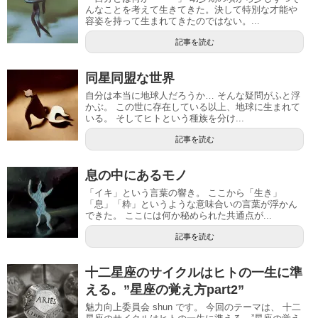
んなことを考えて生きてきた。決して特別な才能や
容姿を持って生まれてきたのではない。...
記事を読む
同星同盟な世界
自分は本当に地球人だろうか… そんな疑問がふと浮
かぶ。 この世に存在している以上、地球に生まれて
いる。 そしてヒトという種族を分け...
記事を読む
息の中にあるモノ
「イキ」という言葉の響き。 ここから「生き」
「息」「粋」というような意味合いの言葉が浮かん
できた。 ここには何か秘められた共通点が...
記事を読む
十二星座のサイクルはヒトの一生に準
える。”星座の覚え方part2”
魅力向上委員会 shun です。 今回のテーマは、 十二