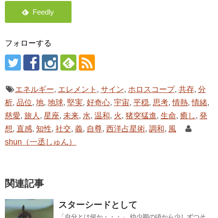
フォローする
エネルギー
,
エレメント
,
サイン
,
ホロスコープ
,
共存
,
分
析
,
品位
,
地
,
地球
,
堅実
,
好奇心
,
宇宙
,
平穏
,
思考
,
情熱
,
情緒
,
慈愛
,
旅人
,
星座
,
未来
,
水
,
温和
,
火
,
猪突猛進
,
生命
,
癒し
,
発
想
,
直感
,
知性
,
社交
,
義
,
自尊
,
西洋占星術
,
調和
,
風
shun（一丞しゅん）
関連記事
スターシードとして
「自分とは何か・・・」 幼少期の頃から少しずつそ