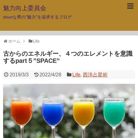
魅力向上委員会
shunな男の"魅力"を追求するブログ
ホーム
Life
古からのエネルギー、４つのエレメントを意識
するpart５”SPACE”
2019/3/3
2022/4/28
Life
,
西洋占星術