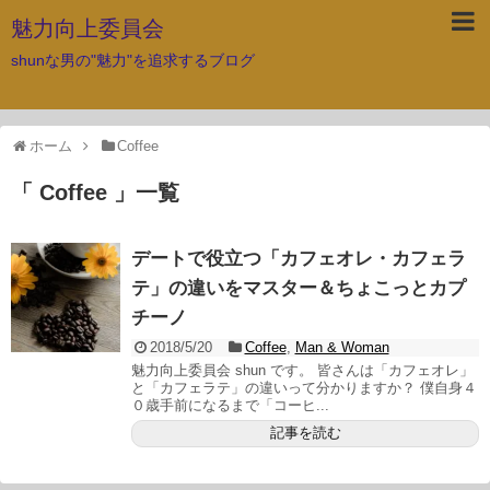
魅力向上委員会
shunな男の"魅力"を追求するブログ
ホーム
Coffee
「 Coffee 」一覧
デートで役立つ「カフェオレ・カフェラ
テ」の違いをマスター＆ちょこっとカプ
チーノ
2018/5/20
Coffee
,
Man & Woman
魅力向上委員会 shun です。 皆さんは「カフェオレ」
と「カフェラテ」の違いって分かりますか？ 僕自身４
０歳手前になるまで「コーヒ...
記事を読む