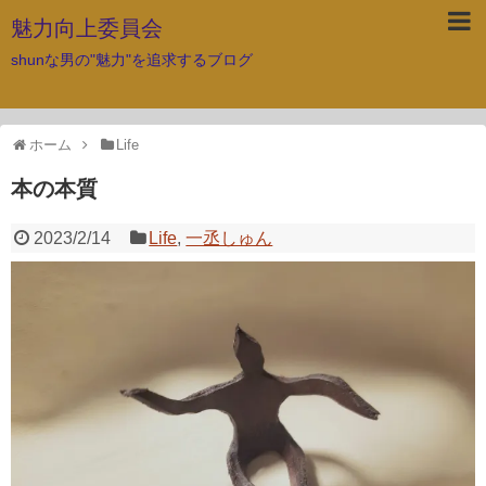
魅力向上委員会
shunな男の"魅力"を追求するブログ
ホーム
Life
本の本質
2023/2/14
Life
,
一丞しゅん