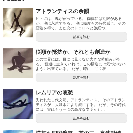
アトランティスの余韻
ヒトには、魂が宿っている。 肉体には期限がある
が、魂は永遠である。 魂は幾度もの時代感じ、その
経験を得て、また次のトコロへと旅経つ...
記事を読む
従順か抵抗か、それとも創造か
この世界には、目には見えない大きな枠組みがあ
る。 普通に生きていれば、この構造には気づかない
ように出来ている。 だが、時に、ごく稀...
記事を読む
レムリアの哀愁
失われた古代文明、アトランティス。 そのアトラン
ティスが、大洪水により滅亡する。 だが、その時代
には、実はもう一つの高度な文明が存...
記事を読む