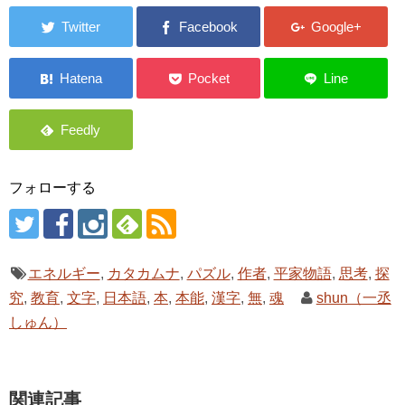
フォローする
エネルギー
,
カタカムナ
,
パズル
,
作者
,
平家物語
,
思考
,
探
究
,
教育
,
文字
,
日本語
,
本
,
本能
,
漢字
,
無
,
魂
shun（一丞
しゅん）
関連記事