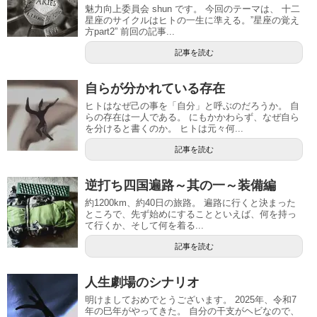
魅力向上委員会 shun です。 今回のテーマは、 十二
星座のサイクルはヒトの一生に準える。”星座の覚え
方part2” 前回の記事...
記事を読む
自らが分かれている存在
ヒトはなぜ己の事を「自分」と呼ぶのだろうか。 自
らの存在は一人である。 にもかかわらず、なぜ自ら
を分けると書くのか。 ヒトは元々何...
記事を読む
逆打ち四国遍路～其の一～装備編
約1200km、約40日の旅路。 遍路に行くと決まった
ところで、先ず始めにすることといえば、何を持っ
て行くか、そして何を着る...
記事を読む
人生劇場のシナリオ
明けましておめでとうございます。 2025年、令和7
年の巳年がやってきた。 自分の干支がヘビなので、