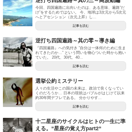
逆打ち四国遍路～其の三～高波動編
今回、四国遍路に出向いたのは、ある意味、遍路”だ
け”をするためではない。 今、地球は3次元から5次元
へとアセンション（次元上昇）し...
記事を読む
逆打ち四国遍路～其の零～導き編
『四国遍路』への気付き ”自分は一体何のために生ま
れてきたのか…” という問いを物心ついた時から抱い
ていた。 20代、30代、40...
記事を読む
選挙公約ミステリー
人々の生活やこの国の未来は、政治で良くなってい
くのだろうか… 日本の現状はバブルがはじけて以来
約30年間デフレである。 分かりやす...
記事を読む
十二星座のサイクルはヒトの一生に準
える。”星座の覚え方part2”