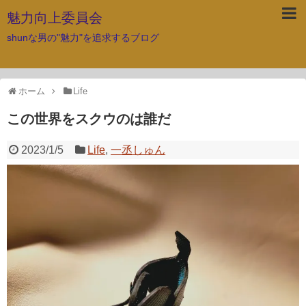
魅力向上委員会
shunな男の"魅力"を追求するブログ
ホーム
Life
この世界をスクウのは誰だ
2023/1/5
Life
,
一丞しゅん