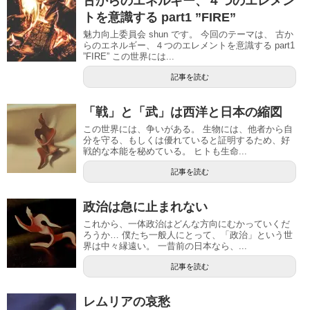
古からのエネルギー、４つのエレメン
トを意識する part1 ”FIRE”
魅力向上委員会 shun です。 今回のテーマは、 古か
らのエネルギー、４つのエレメントを意識する part1
”FIRE” この世界には...
記事を読む
「戦」と「武」は西洋と日本の縮図
この世界には、争いがある。 生物には、他者から自
分を守る、もしくは優れていると証明するため、好
戦的な本能を秘めている。 ヒトも生命...
記事を読む
政治は急に止まれない
これから、一体政治はどんな方向にむかっていくだ
ろうか… 僕たち一般人にとって、「政治」という世
界は中々縁遠い。 一昔前の日本なら、...
記事を読む
レムリアの哀愁