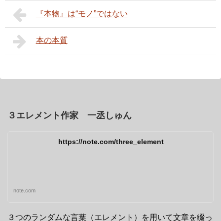
『本物』は“モノ”ではない
本の本質
３エレメント作家 一丞しゅん
https://note.com/three_element
note.com
３つのランダムな言葉（エレメント）を用いて文章を綴っ