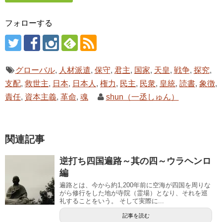
フォローする
グローバル
,
人材派遣
,
保守
,
君主
,
国家
,
天皇
,
戦争
,
探究
,
支配
,
救世主
,
日本
,
日本人
,
権力
,
民主
,
民衆
,
皇統
,
読書
,
象徴
,
責任
,
資本主義
,
革命
,
魂
shun（一丞しゅん）
関連記事
逆打ち四国遍路～其の四～ウラヘンロ
編
遍路とは、今から約1,200年前に空海が四国を周りな
がら修行をした地が寺院（霊場）となり、それを巡
礼することをいう。 そして実際に...
記事を読む