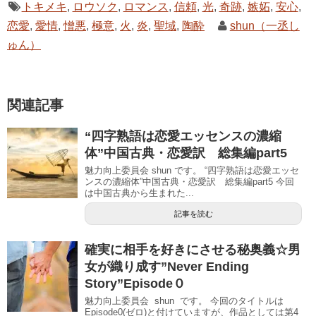
トキメキ
,
ロウソク
,
ロマンス
,
信頼
,
光
,
奇跡
,
嫉妬
,
安心
,
恋愛
,
愛情
,
憎悪
,
極意
,
火
,
炎
,
聖域
,
陶酔
shun（一丞し
ゅん）
関連記事
“四字熟語は恋愛エッセンスの濃縮
体”中国古典・恋愛訳 総集編part5
魅力向上委員会 shun です。 “四字熟語は恋愛エッセ
ンスの濃縮体”中国古典・恋愛訳 総集編part5 今回
は中国古典から生まれた...
記事を読む
確実に相手を好きにさせる秘奥義☆男
女が織り成す”Never Ending
Story”Episode０
魅力向上委員会 shun です。 今回のタイトルは
Episode0(ゼロ)と付けていますが、作品としては第4