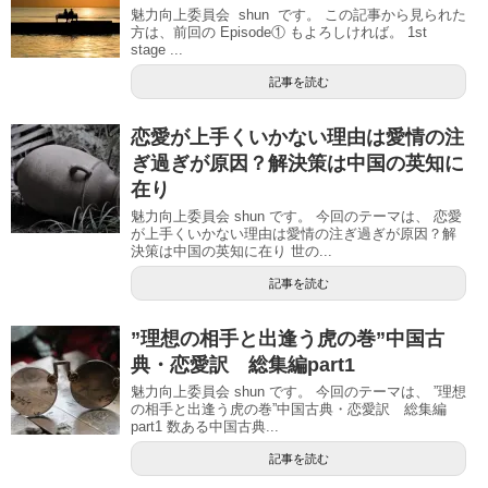
魅力向上委員会 shun です。 この記事から見られた
方は、前回の Episode① もよろしければ。 1st
stage ...
記事を読む
恋愛が上手くいかない理由は愛情の注
ぎ過ぎが原因？解決策は中国の英知に
在り
魅力向上委員会 shun です。 今回のテーマは、 恋愛
が上手くいかない理由は愛情の注ぎ過ぎが原因？解
決策は中国の英知に在り 世の...
記事を読む
”理想の相手と出逢う虎の巻”中国古
典・恋愛訳 総集編part1
魅力向上委員会 shun です。 今回のテーマは、 ”理想
の相手と出逢う虎の巻”中国古典・恋愛訳 総集編
part1 数ある中国古典...
記事を読む