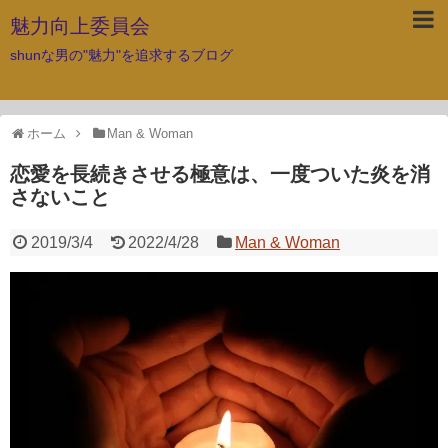
魅力向上委員会
shunな男の"魅力"を追求するブログ
ホーム
Man & Woman
恋愛を長続きさせる極意は、一度ついた炎を消
さないこと
2019/3/4
2022/4/28
Man & Woman