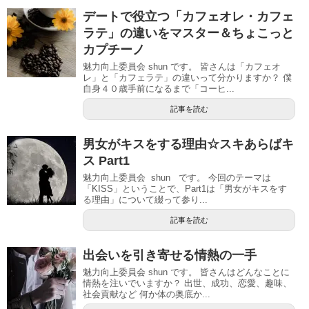
デートで役立つ「カフェオレ・カフェ
ラテ」の違いをマスター＆ちょこっと
カプチーノ
魅力向上委員会 shun です。 皆さんは「カフェオ
レ」と「カフェラテ」の違いって分かりますか？ 僕
自身４０歳手前になるまで「コーヒ...
記事を読む
男女がキスをする理由☆スキあらばキ
ス Part1
魅力向上委員会 shun です。 今回のテーマは
「KISS」ということで、Part1は「男女がキスをす
る理由」について綴って参り...
記事を読む
出会いを引き寄せる情熱の一手
魅力向上委員会 shun です。 皆さんはどんなことに
情熱を注いでいますか？ 出世、成功、恋愛、趣味、
社会貢献など 何か体の奥底か...