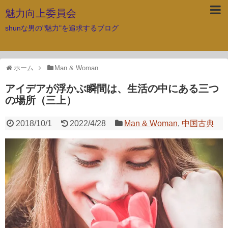
魅力向上委員会
shunな男の"魅力"を追求するブログ
ホーム
Man & Woman
アイデアが浮かぶ瞬間は、生活の中にある三つ
の場所（三上）
2018/10/1
2022/4/28
Man & Woman
,
中国古典