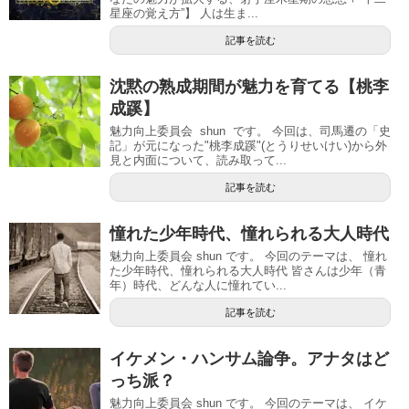
星座の覚え方”】 人は生ま...
記事を読む
沈黙の熟成期間が魅力を育てる【桃李
成蹊】
魅力向上委員会 shun です。 今回は、司馬遷の「史
記」が元になった"桃李成蹊"(とうりせいけい)から外
見と内面について、読み取って...
記事を読む
憧れた少年時代、憧れられる大人時代
魅力向上委員会 shun です。 今回のテーマは、 憧れ
た少年時代、憧れられる大人時代 皆さんは少年（青
年）時代、どんな人に憧れてい...
記事を読む
イケメン・ハンサム論争。アナタはど
っち派？
魅力向上委員会 shun です。 今回のテーマは、 イケ