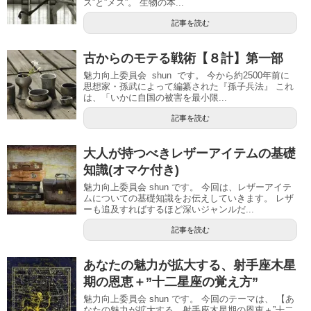
ス”と”メス”。 生物の本...
記事を読む
古からのモテる戦術【８計】第一部
魅力向上委員会 shun です。 今から約2500年前に
思想家・孫武によって編纂された『孫子兵法』 これ
は、「いかに自国の被害を最小限...
記事を読む
大人が持つべきレザーアイテムの基礎
知識(オマケ付き)
魅力向上委員会 shun です。 今回は、レザーアイテ
ムについての基礎知識をお伝えしていきます。 レザ
ーも追及すればするほど深いジャンルだ...
記事を読む
あなたの魅力が拡大する、射手座木星
期の恩恵＋”十二星座の覚え方”
魅力向上委員会 shun です。 今回のテーマは、 【あ
なたの魅力が拡大する、射手座木星期の恩恵＋”十二