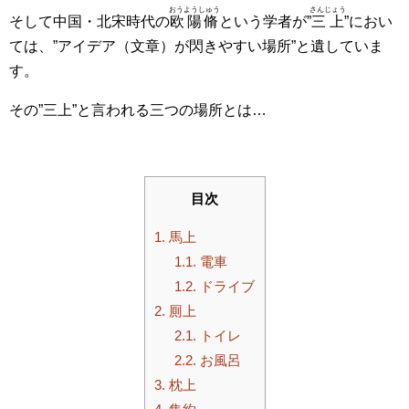
おうようしゅう
さんじょう
そして中国・北宋時代の
欧陽脩
という学者が”
三上
”におい
ては、”アイデア（文章）が閃きやすい場所”と遺していま
す。
その”三上”と言われる三つの場所とは…
目次
1.
馬上
1.1.
電車
1.2.
ドライブ
2.
厠上
2.1.
トイレ
2.2.
お風呂
3.
枕上