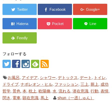
フォローする
お風呂
,
アイデア
,
シャワー
,
デトックス
,
デート
,
トイレ
,
ドライブ
,
ナポレオン・ヒル
,
ファッション
,
三上
,
厠上
,
成功
哲学
,
景色
,
本
,
枕上
,
欧陽脩
,
水
,
流れる
,
潜在意識
,
行動
,
表情
,
閃き
,
電車
,
顕在意識
,
馬上
shun（一丞しゅん）