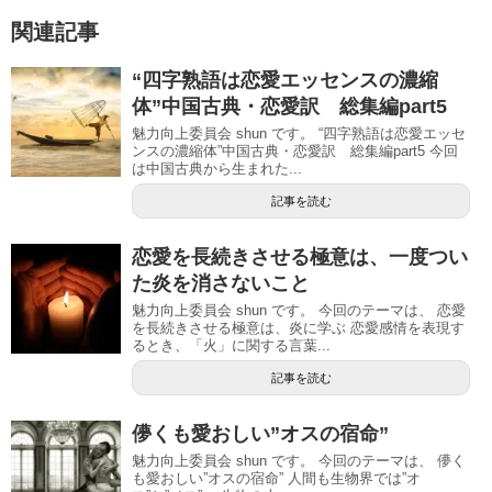
関連記事
“四字熟語は恋愛エッセンスの濃縮
体”中国古典・恋愛訳 総集編part5
魅力向上委員会 shun です。 “四字熟語は恋愛エッセ
ンスの濃縮体”中国古典・恋愛訳 総集編part5 今回
は中国古典から生まれた...
記事を読む
恋愛を長続きさせる極意は、一度つい
た炎を消さないこと
魅力向上委員会 shun です。 今回のテーマは、 恋愛
を長続きさせる極意は、炎に学ぶ 恋愛感情を表現す
るとき、「火」に関する言葉...
記事を読む
儚くも愛おしい”オスの宿命”
魅力向上委員会 shun です。 今回のテーマは、 儚く
も愛おしい”オスの宿命” 人間も生物界では”オ