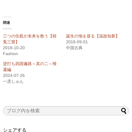
関連
三つの住処が未来を救う【狡
誕生の地を巡る【温故知新】
兎三窟】
2018-09-01
2018-10-20
中国古典
Fashion
逆打ち四国遍路～其の二～帰
還編
2024-07-26
一丞しゅん
シェアする