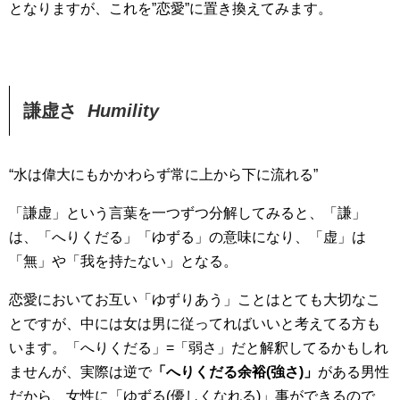
となりますが、これを”恋愛”に置き換えてみます。
謙虚さ
Humility
“水は偉大にもかかわらず常に上から下に流れる”
「謙虚」という言葉を一つずつ分解してみると、「謙」
は、「へりくだる」「ゆずる」の意味になり、「虚」は
「無」や「我を持たない」となる。
恋愛においてお互い「ゆずりあう」ことはとても大切なこ
とですが、中には女は男に従ってればいいと考えてる方も
います。「へりくだる」=「弱さ」だと解釈してるかもしれ
ませんが、実際は逆で
「へりくだる余裕(強さ)」
がある男性
だから、女性に「ゆずる(優しくなれる)」事ができるので