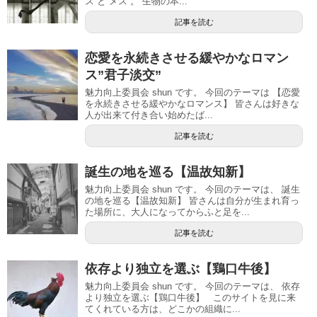
ス”と”メス”。 生物の本...
記事を読む
恋愛を永続きさせる緩やかなロマン
ス”君子淡交”
魅力向上委員会 shun です。 今回のテーマは 【恋愛
を永続きさせる緩やかなロマンス】 皆さんは好きな
人が出来て付き合い始めたば...
記事を読む
誕生の地を巡る【温故知新】
魅力向上委員会 shun です。 今回のテーマは、 誕生
の地を巡る【温故知新】 皆さんは自分が生まれ育っ
た場所に、大人になってからふと足を...
記事を読む
依存より独立を選ぶ【鶏口牛後】
魅力向上委員会 shun です。 今回のテーマは、 依存
より独立を選ぶ【鶏口牛後】 このサイトを見に来
てくれている方は、どこかの組織に...