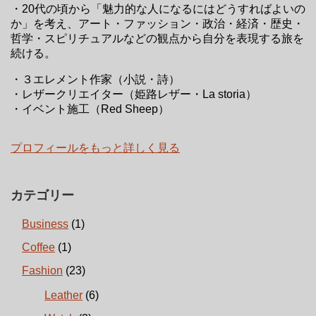
・20代の頃から「魅力的な人になるにはどうすればよいの
か」を考え、アート・ファッション・政治・経済・歴史・
哲学・スピリチュアルなどの観点から自分を表現する旅を
続ける。
・３エレメント作家（小説・詩）
・レザークリエイター（姫路レザー・La storia）
・イベント施工（Red Sheep）
プロフィールをもっと詳しく見る
カテゴリー
Business
(1)
Coffee
(1)
Fashion
(23)
Leather
(6)