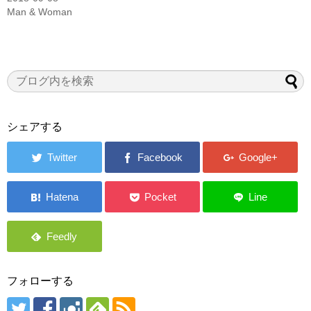
Man & Woman
シェアする
フォローする