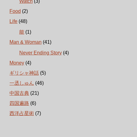
Watch
(3)
Food
(2)
Life
(48)
能
(1)
Man & Woman
(41)
Never Ending Story
(4)
Money
(4)
ギリシャ神話
(5)
一丞しゅん
(46)
中国古典
(21)
四国遍路
(6)
西洋占星術
(7)