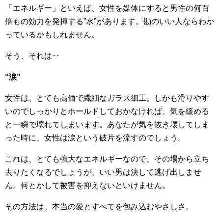
「エネルギー」といえば、女性を媒体にすると男性の何百
倍もの効力を発揮する”水”があります。勘のいい人ならわか
っているかもしれません。
そう、それは‥
“涙”
女性は、とても高価で繊細なガラス細工。しかも滑りやす
いのでしっかりとホールドしておかなければ、気を緩める
と一瞬で壊れてしまいます。あなたが気を抜き壊してしま
った時に、女性は涙という破片を流すのでしょう。
これは、とても強大なエネルギーなので、その場から立ち
去りたくなるでしょうが、いい男は決して逃げ出しませ
ん。何とかして被害を抑えないといけません。
その方法は、本当の愛とすべてを包み込むやさしさ。