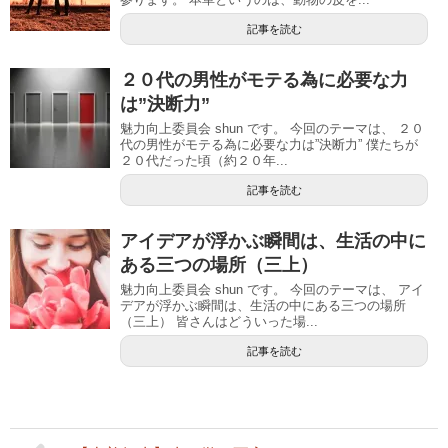
記事を読む
２０代の男性がモテる為に必要な力
は”決断力”
魅力向上委員会 shun です。 今回のテーマは、 ２０
代の男性がモテる為に必要な力は”決断力” 僕たちが
２０代だった頃（約２０年...
記事を読む
アイデアが浮かぶ瞬間は、生活の中に
ある三つの場所（三上）
魅力向上委員会 shun です。 今回のテーマは、 アイ
デアが浮かぶ瞬間は、生活の中にある三つの場所
（三上） 皆さんはどういった場...
記事を読む