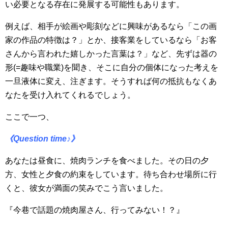
い必要となる存在に発展する可能性もあります。
例えば、相手が絵画や彫刻などに興味があるなら「この画
家の作品の特徴は？」とか、接客業をしているなら「お客
さんから言われた嬉しかった言葉は？」など、先ずは器の
形(=趣味や職業)を聞き、そこに自分の個体になった考えを
一旦液体に変え、注ぎます。そうすれば何の抵抗もなくあ
なたを受け入れてくれるでしょう。
ここで一つ、
《Question time♪》
あなたは昼食に、焼肉ランチを食べました。その日の夕
方、女性と夕食の約束をしています。待ち合わせ場所に行
くと、彼女が満面の笑みでこう言いました。
『今巷で話題の焼肉屋さん、行ってみない！？』