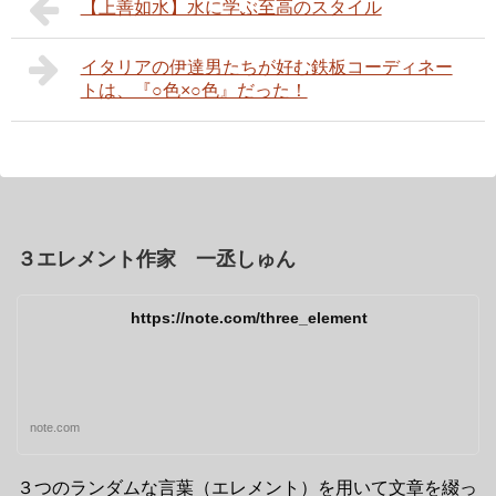
【上善如水】水に学ぶ至高のスタイル
イタリアの伊達男たちが好む鉄板コーディネー
トは、『○色×○色』だった！
３エレメント作家 一丞しゅん
https://note.com/three_element
note.com
３つのランダムな言葉（エレメント）を用いて文章を綴っ