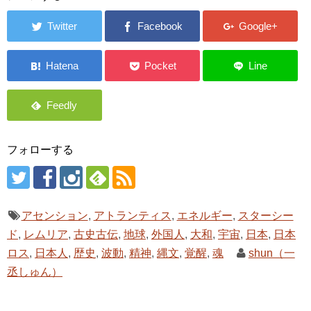
フォローする
アセンション
,
アトランティス
,
エネルギー
,
スターシー
ド
,
レムリア
,
古史古伝
,
地球
,
外国人
,
大和
,
宇宙
,
日本
,
日本
ロス
,
日本人
,
歴史
,
波動
,
精神
,
縄文
,
覚醒
,
魂
shun（一
丞しゅん）