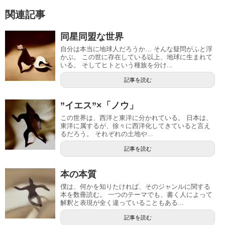
関連記事
同星同盟な世界
自分は本当に地球人だろうか… そんな疑問がふと浮
かぶ。 この世に存在している以上、地球に生まれて
いる。 そしてヒトという種族を分け...
記事を読む
”イエス”×「ノウ」
この世界は、西洋と東洋に分かれている。 日本は、
東洋に属するが、徐々に西洋化してきていると言え
るだろう。 それぞれの土地や...
記事を読む
本の本質
僕は、何かを知りたければ、そのジャンルに関する
本を数冊読む。 一つのテーマでも、書く人によって
解釈と表現が全く違っていることもある...
記事を読む