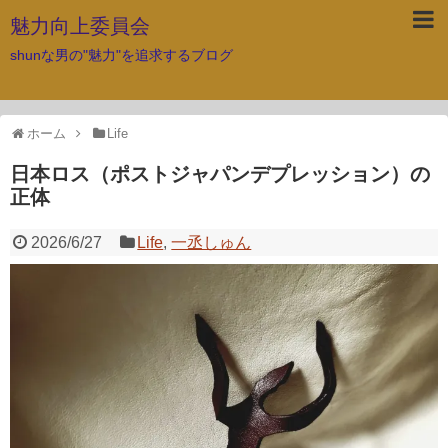
魅力向上委員会
shunな男の"魅力"を追求するブログ
ホーム
Life
日本ロス（ポストジャパンデプレッション）の
正体
2026/6/27
Life
,
一丞しゅん