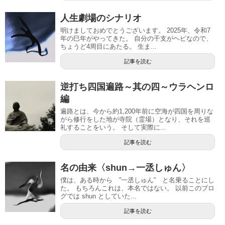
人生劇場のシナリオ
明けましておめでとうございます。 2025年、令和7
年の巳年がやってきた。 自分の干支がヘビなので、
ちょうど4周目にあたる。 生ま...
記事を読む
逆打ち四国遍路～其の四～ウラヘンロ
編
遍路とは、今から約1,200年前に空海が四国を周りな
がら修行をした地が寺院（霊場）となり、それを巡
礼することをいう。 そして実際に...
記事を読む
名の由来〈shun→一丞しゅん〉
僕は、ある時から ”一丞しゅん” と名乗ることにし
た。 もちろんこれは、本名ではない。 以前このブロ
グでは shun としていた...
記事を読む