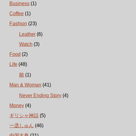
Business
(1)
Coffee
(1)
Fashion
(23)
Leather
(6)
Watch
(3)
Food
(2)
Life
(48)
能
(1)
Man & Woman
(41)
Never Ending Story
(4)
Money
(4)
ギリシャ神話
(5)
一丞しゅん
(46)
中国古典
(21)