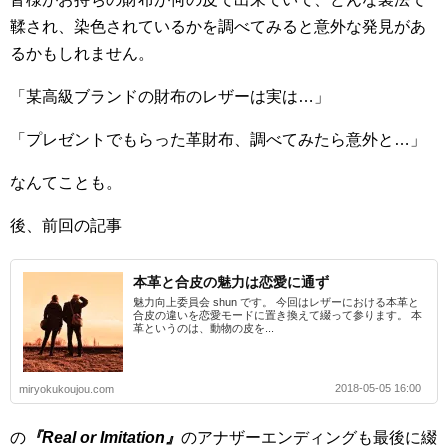
鞣され、染色されているかを調べてみると意外な発見があ
るかもしれません。
「某高級ブランドの財布のレザーは実は…」
「プレゼントでもらった革財布、調べてみたら意外と…」
なんてことも。
後、前回の記事
本革と合皮の魅力は恋愛に通ず
魅力向上委員会 shun です。 今回はレザーにおける本革と
合皮の違いを恋愛モードに置き換えて綴って参ります。 本
革というのは、動物の皮を...
2018-05-05 16:00
miryokukoujou.com
の
『Real or Imitation』
のアナザーエンディングも最後に綴