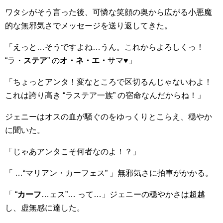
ワタシがそう言った後、可憐な笑顔の奥から広がる小悪魔
的な無邪気さでメッセージを送り返してきた。
「えっと…そうですよね…うん。これからよろしくっ！
“ラ・
ステア
” の
オ・ネ・エ・
サマ♥」
「ちょっとアンタ！変なところで区切るんじゃないわよ！
これは誇り高き “ラステア一族” の宿命なんだからね！」
ジェニーはオスの血が騒ぐのをゆっくりとこらえ、穏やか
に聞いた。
「じゃあアンタこそ何者なのよ！？」
「 …“マリアン・カーフェス” 」無邪気さに拍車がかかる。
「 “
カーフ
…ェス”… って…」ジェニーの穏やかさは超越
し、虚無感に達した。