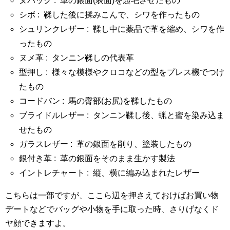
ヌバック : 革の銀面(表面)を起毛させたもの
シボ : 鞣した後に揉みこんで、シワを作ったもの
シュリンクレザー : 鞣し中に薬品で革を縮め、シワを作
ったもの
ヌメ革 : タンニン鞣しの代表革
型押し : 様々な模様やクロコなどの型をプレス機でつけ
たもの
コードバン : 馬の臀部(お尻)を鞣したもの
ブライドルレザー : タンニン鞣し後、蝋と蜜を染み込ま
せたもの
ガラスレザー : 革の銀面を削り、塗装したもの
銀付き革 : 革の銀面をそのまま生かす製法
イントレチャート : 縦、横に編み込まれたレザー
こちらは一部ですが、ここら辺を押さえておけばお買い物
デートなどでバッグや小物を手に取った時、さりげなくド
ヤ顔できますよ。