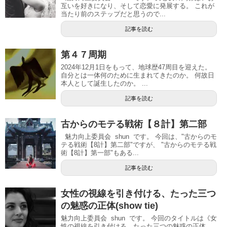
互いを好きになり、そして恋愛に発展する。 これが
当たり前のステップだと思うので...
記事を読む
第４７周期
2024年12月1日をもって、地球歴47周目を迎えた。
自分とは一体何のために生まれてきたのか。 何故日
本人として誕生したのか。 ...
記事を読む
古からのモテる戦術【８計】第二部
魅力向上委員会 shun です。 今回は、"古からのモ
テる戦術【8計】第二部"ですが、 "古からのモテる戦
術【8計】第一部"もある...
記事を読む
女性の視線を引き付ける、たった三つ
の魅惑の正体(show tie)
魅力向上委員会 shun です。 今回のタイトルは《女
性の視線を引き付ける、たった三つの魅惑の正体