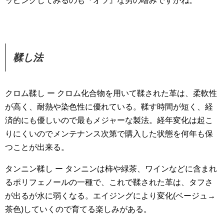
ッピングしてみるのも『オツ』な男の嗜みですかね。
鞣し法
クロム鞣し ー クロム化合物を用いて鞣された革は、柔軟性
が高く、耐熱や染色性に優れている。鞣す時間が短く、経
済的にも優しいので最もメジャーな製法。経年変化は起こ
りにくいのでメンテナンス次第で購入した状態を何年も保
つことが出来る。
タンニン鞣し ー タンニンは柿や緑茶、ワインなどに含まれ
るポリフェノールの一種で、これで鞣された革は、タフさ
が出るが水に弱くなる。エイジングにより変化(ベージュ→
茶色)していくので育てる楽しみがある。