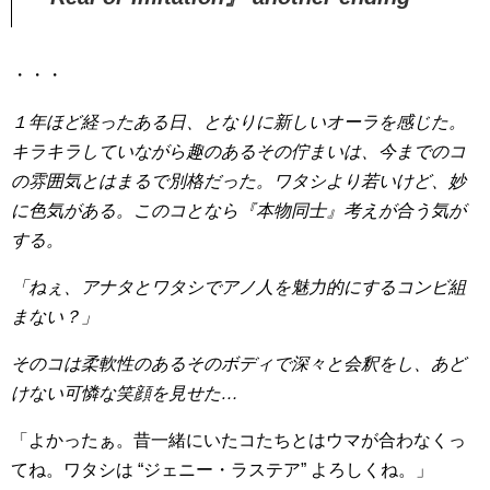
・・・
１年ほど経ったある日、となりに新しいオーラを感じた。
キラキラしていながら趣のあるその佇まいは、今までのコ
の雰囲気とはまるで別格だった。ワタシより若いけど、妙
に色気がある。このコとなら『本物同士』考えが合う気が
する。
「ねぇ、アナタとワタシでアノ人を魅力的にするコンビ組
まない？」
そのコは柔軟性のあるそのボディで深々と会釈をし、あど
けない可憐な笑顔を見せた…
「よかったぁ。昔一緒にいたコたちとはウマが合わなくっ
てね。ワタシは “ジェニー・ラステア” よろしくね。」