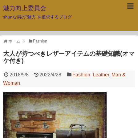
魅力向上委員会
shunな男の"魅力"を追求するブログ
ホーム
Fashion
大人が持つべきレザーアイテムの基礎知識(オマ
ケ付き)
2018/5/8
2022/4/28
Fashion
,
Leather
,
Man &
Woman