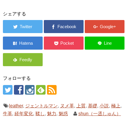
シェアする
フォローする
leather
,
ジェントルマン
,
ヌメ革
,
上質
,
基礎
,
小説
,
極上
,
牛革
,
経年変化
,
鞣し
,
魅力
,
魅惑
shun（一丞しゅん）