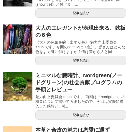
(show tie)》と付けまし...
記事を読む
大人のエレガントが表現出来る、鉄板
の６色
《大人の色気を醸し出す６色》 魅力向上委員会
shun です。今回のテーマは〔色〕。皆さんはどんな
色をよく身に付けますか？僕は昔から人と同...
記事を読む
ミニマルな腕時計、Nordgreen(ノー
ドグリーン)の社会貢献プログラムの
手順とレビュー
魅力向上委員会 shun です。 前回は「nordgreen」の
概要について書いてみましたので、今回は実際に購
入した感想と、社...
記事を読む
本革と合皮の魅力は恋愛に通ず