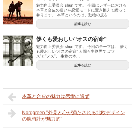
魅力向上委員会 shun です。 今回はレザーにおける
本革と合皮の違いを恋愛モードに置き換えて綴って
参ります。 本革というのは、動物の皮を...
記事を読む
儚くも愛おしい”オスの宿命”
魅力向上委員会 shun です。 今回のテーマは、 儚く
も愛おしい”オスの宿命” 人間も生物界では”オ
ス”と”メス”。 生物の本...
記事を読む
本革と合皮の魅力は恋愛に通ず
Nordgreen "外見と心が満たされる北欧デザイン
の腕時計が魅力的"