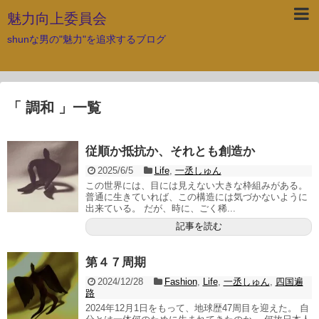
魅力向上委員会
shunな男の"魅力"を追求するブログ
「 調和 」一覧
従順か抵抗か、それとも創造か
2025/6/5
Life
,
一丞しゅん
この世界には、目には見えない大きな枠組みがある。
普通に生きていれば、この構造には気づかないように
出来ている。 だが、時に、ごく稀...
記事を読む
第４７周期
2024/12/28
Fashion
,
Life
,
一丞しゅん
,
四国遍
路
2024年12月1日をもって、地球歴47周目を迎えた。 自