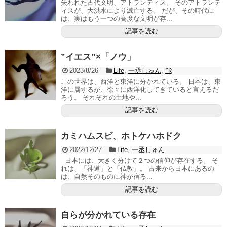
失われた古代文明、アトランティス。 そのアトランテ
ィスが、大洪水により滅亡する。 だが、その時代に
は、実はもう一つの高度な文明が存...
記事を読む
”イエス”×「ノウ」
2023/8/26
Life
,
一丞しゅん
,
能
この世界は、西洋と東洋に分かれている。 日本は、東
洋に属するが、徐々に西洋化してきていると言えるだ
ろう。 それぞれの土地や...
記事を読む
カミハムスビ、ホトケハホドク
2022/12/27
Life
,
一丞しゅん
日本には、大きく分けて２つの信仰が存在する。 そ
れは、「神道」と「仏教」。 古来から日本にあるの
は、自然そのものに神が宿る...
記事を読む
自らが分かれている存在