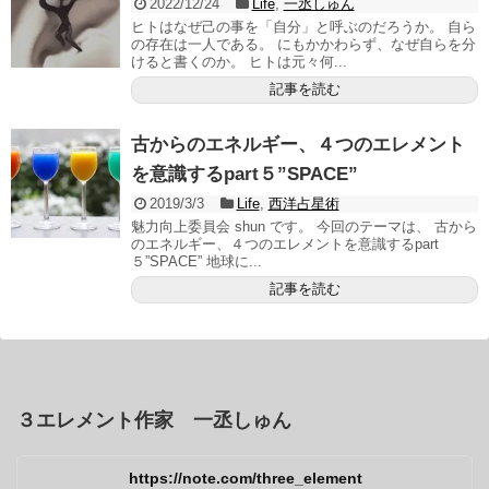
2022/12/24
Life
,
一丞しゅん
ヒトはなぜ己の事を「自分」と呼ぶのだろうか。 自ら
の存在は一人である。 にもかかわらず、なぜ自らを分
けると書くのか。 ヒトは元々何...
記事を読む
古からのエネルギー、４つのエレメント
を意識するpart５”SPACE”
2019/3/3
Life
,
西洋占星術
魅力向上委員会 shun です。 今回のテーマは、 古から
のエネルギー、４つのエレメントを意識するpart
５”SPACE” 地球に...
記事を読む
３エレメント作家 一丞しゅん
https://note.com/three_element