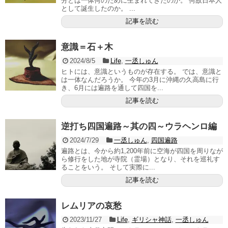
分とは一体何のために生まれてきたのか。 何故日本人
として誕生したのか。 ...
記事を読む
意識＝石＋木
2024/8/5
Life
,
一丞しゅん
ヒトには、意識というものが存在する。 では、意識と
は一体なんだろうか。 今年の3月に沖縄の久高島に行
き、6月には遍路を通して四国を...
記事を読む
逆打ち四国遍路～其の四～ウラヘンロ編
2024/7/29
一丞しゅん
,
四国遍路
遍路とは、今から約1,200年前に空海が四国を周りなが
ら修行をした地が寺院（霊場）となり、それを巡礼す
ることをいう。 そして実際に...
記事を読む
レムリアの哀愁
2023/11/27
Life
,
ギリシャ神話
,
一丞しゅん