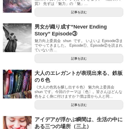
質》 先ずは「魅力」の「魅」...
記事を読む
男女が織り成す”Never Ending
Story” Episode③
魅力向上委員会 shun です。 いよいよ Episode③ま
でやってきました。 Episode①、Episode②を読まれ
ていない方...
記事を読む
大人のエレガントが表現出来る、鉄板
の６色
《大人の色気を醸し出す６色》 魅力向上委員会
shun です。今回のテーマは〔色〕。皆さんはどんな
色をよく身に付けますか？僕は昔から人と同...
記事を読む
アイデアが浮かぶ瞬間は、生活の中に
ある三つの場所（三上）