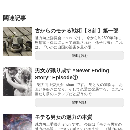
関連記事
古からのモテる戦術【８計】第一部
魅力向上委員会 shun です。 今から約2500年前に
思想家・孫武によって編纂された『孫子兵法』 これ
は、「いかに自国の被害を最小限...
記事を読む
男女が織り成す “Never Ending
Story” Episode①
魅力向上委員会 shun です。 男と女の関係は、お
互いを好きになり、そして恋愛に発展する。 これが
当たり前のステップだと思うので...
記事を読む
モテる男女の魅力の本質
魅力向上委員会 shun です。 今回は「モテる男女の
魅力の本質」について考えていきます。 《魅力の本