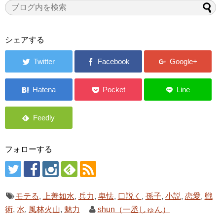
シェアする
フォローする
モテる
,
上善如水
,
兵力
,
卑怯
,
口説く
,
孫子
,
小説
,
恋愛
,
戦
術
,
水
,
風林火山
,
魅力
shun（一丞しゅん）