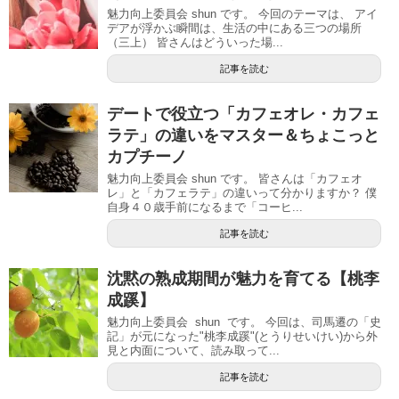
魅力向上委員会 shun です。 今回のテーマは、 アイ
デアが浮かぶ瞬間は、生活の中にある三つの場所
（三上） 皆さんはどういった場...
記事を読む
デートで役立つ「カフェオレ・カフェ
ラテ」の違いをマスター＆ちょこっと
カプチーノ
魅力向上委員会 shun です。 皆さんは「カフェオ
レ」と「カフェラテ」の違いって分かりますか？ 僕
自身４０歳手前になるまで「コーヒ...
記事を読む
沈黙の熟成期間が魅力を育てる【桃李
成蹊】
魅力向上委員会 shun です。 今回は、司馬遷の「史
記」が元になった"桃李成蹊"(とうりせいけい)から外
見と内面について、読み取って...
記事を読む