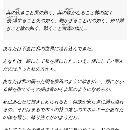
はや
ゆるや
其の
疾
きこと風の如く、其の
徐
かなること林の如く、
しんりゃく
侵涼
すること火の如く、動かざること山の如く、知り難
らいてい
きこと陰の如く、動くこと
雷霆
の如し。
あなたは不意に私の世界に流れ込んできた。
あなたは一瞬にして私を虜にした…いえ、虜にしてと望ん
だのはきっと私の方かも。
あなたは私の曇った闇を疾風のように吹き払い、頬にかか
る髪を撫でるその指は春のそよ風のようになめらか。
私はあなたに抱きしめられると、何故か安らぎに満ち溢れ
るの。それはまるで木々の持つ癒しのエネルギーがあなた
の体を通し、降り注ぐかのようだわ。
そしてあなたの燃えるような瞳に見つめられ、私の唇か