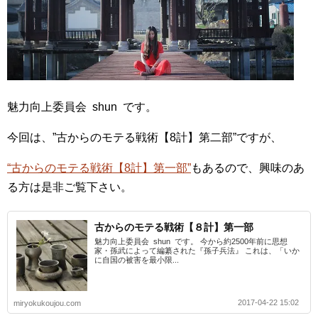
魅力向上委員会 shun です。
今回は、”古からのモテる戦術【8計】第二部”ですが、
“古からのモテる戦術【8計】第一部”
もあるので、興味のあ
る方は是非ご覧下さい。
古からのモテる戦術【８計】第一部
魅力向上委員会 shun です。 今から約2500年前に思想
家・孫武によって編纂された『孫子兵法』 これは、「いか
に自国の被害を最小限...
2017-04-22 15:02
miryokukoujou.com