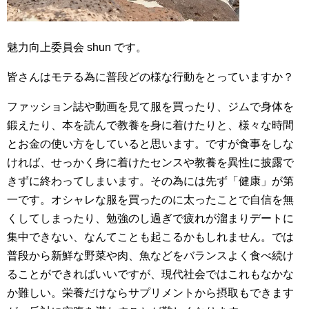
魅力向上委員会 shun です。
皆さんはモテる為に普段どの様な行動をとっていますか？
ファッション誌や動画を見て服を買ったり、ジムで身体を
鍛えたり、本を読んで教養を身に着けたりと、様々な時間
とお金の使い方をしていると思います。ですが食事をしな
ければ、せっかく身に着けたセンスや教養を異性に披露で
きずに終わってしまいます。その為には先ず「健康」が第
一です。オシャレな服を買ったのに太ったことで自信を無
くしてしまったり、勉強のし過ぎで疲れが溜まりデートに
集中できない、なんてことも起こるかもしれません。では
普段から新鮮な野菜や肉、魚などをバランスよく食べ続け
ることができればいいですが、現代社会ではこれもなかな
か難しい。栄養だけならサプリメントから摂取もできます