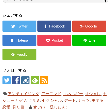
シェアする
フォローする
アンチエイジング
,
アーモンド
,
エネルギー
,
オシャレ
,
カ
シューナッツ
,
クルミ
,
セクシャル
,
デート
,
ナッツ
,
モテる
,
恋愛
,
見た目
shun（一丞しゅん）