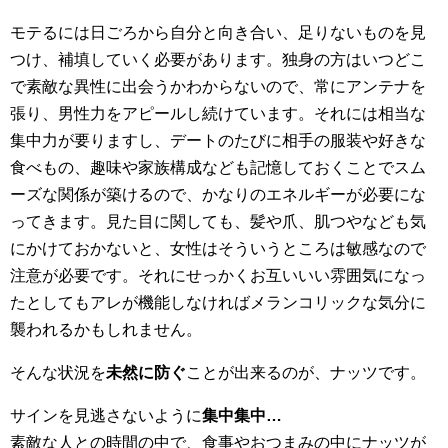
モテるには日ごろから自分と向き合い、足りないものを見
つけ、補填していく必要があります。独身の方はいつどこ
で素敵な異性に出会うかわからないので、常にアンテナを
張り、男性力をアピールし続けています。それには相当な
集中力が要りますし、デートのたびに相手の服装や好きな
食べもの、趣味や家族構成なども記憶しておくことでスム
ーズな関係が築けるので、かなりのエネルギーが必要にな
ってきます。見た目に関しても、髪や爪、肌つやなども気
にかけておかないと、女性はそういうところは敏感なので
注意が必要です。それにせっかくお互いいい雰囲気になっ
たとしてもアレが機能しなければメランコリックな気分に
襲われるかもしれません。
そんな状況を
未然に防ぐ
ことが出来るのが、ナッツです。
サインを見逃さないように
集中集中…
素敵な人との時間の中で、食事やおつまみの中にナッツが