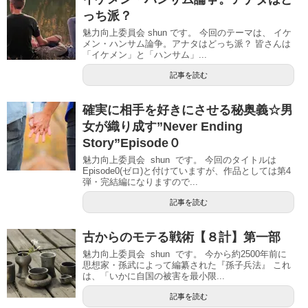
っち派？
魅力向上委員会 shun です。 今回のテーマは、 イケ
メン・ハンサム論争。アナタはどっち派？ 皆さんは
「イケメン」と「ハンサム」...
記事を読む
確実に相手を好きにさせる秘奥義☆男
女が織り成す”Never Ending
Story”Episode０
魅力向上委員会 shun です。 今回のタイトルは
Episode0(ゼロ)と付けていますが、作品としては第4
弾・完結編になりますので...
記事を読む
古からのモテる戦術【８計】第一部
魅力向上委員会 shun です。 今から約2500年前に
思想家・孫武によって編纂された『孫子兵法』 これ
は、「いかに自国の被害を最小限...
記事を読む