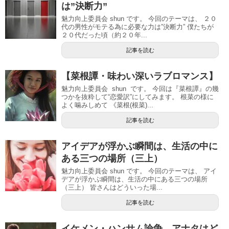
は”決断力”
魅力向上委員会 shun です。 今回のテーマは、 ２０
代の男性がモテる為に必要な力は”決断力” 僕たちが
２０代だった頃（約２０年...
記事を読む
【菜根譚・味わい深いラブロマンス】
魅力向上委員会 shun です。 今回は『菜根譚』の幾
つかを抜粋して“恋愛訳”にしてみます。 根菜の様に
よく噛みしめて 《菜根(根菜)...
記事を読む
アイデアが浮かぶ瞬間は、生活の中に
ある三つの場所（三上）
魅力向上委員会 shun です。 今回のテーマは、 アイ
デアが浮かぶ瞬間は、生活の中にある三つの場所
（三上） 皆さんはどういった場...
記事を読む
イケメン・ハンサム論争。アナタはど