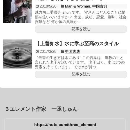
2018/5/26
Man & Woman
,
中国古典
魅力向上委員会 shun です。 皆さんはどんなことに情
熱を注いでいますか？ 出世、成功、恋愛、趣味、社会
貢献など 何か体の奥底か...
記事を読む
【上善如水】水に学ぶ至高のスタイル
2017/3/28
中国古典
”最善の生き方は水にあり” この言葉は、道教の祖と
言われた老子が説いています。 老子曰く、水は3つの
要素を持っています。 では水が持つ...
記事を読む
３エレメント作家 一丞しゅん
https://note.com/three_element