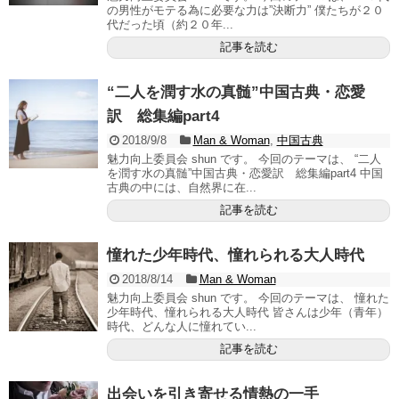
の男性がモテる為に必要な力は”決断力” 僕たちが２０
代だった頃（約２０年...
記事を読む
“二人を潤す水の真髄”中国古典・恋愛
訳 総集編part4
2018/9/8
Man & Woman
,
中国古典
魅力向上委員会 shun です。 今回のテーマは、 “二人
を潤す水の真髄”中国古典・恋愛訳 総集編part4 中国
古典の中には、自然界に在...
記事を読む
憧れた少年時代、憧れられる大人時代
2018/8/14
Man & Woman
魅力向上委員会 shun です。 今回のテーマは、 憧れた
少年時代、憧れられる大人時代 皆さんは少年（青年）
時代、どんな人に憧れてい...
記事を読む
出会いを引き寄せる情熱の一手