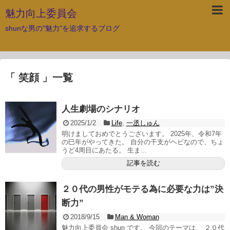
魅力向上委員会
shunな男の"魅力"を追求するブログ
「 笑顔 」一覧
人生劇場のシナリオ
2025/1/2
Life
,
一丞しゅん
明けましておめでとうございます。 2025年、令和7年
の巳年がやってきた。 自分の干支がヘビなので、ちょ
うど4周目にあたる。 生ま...
記事を読む
２０代の男性がモテる為に必要な力は”決
断力”
2018/9/15
Man & Woman
魅力向上委員会 shun です。 今回のテーマは、 ２０代