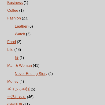
Business
(1)
Coffee
(1)
Fashion
(23)
Leather
(6)
Watch
(3)
Food
(2)
Life
(48)
能
(1)
Man & Woman
(41)
Never Ending Story
(4)
Money
(4)
ギリシャ神話
(5)
一丞しゅん
(46)
中国古典
(21)