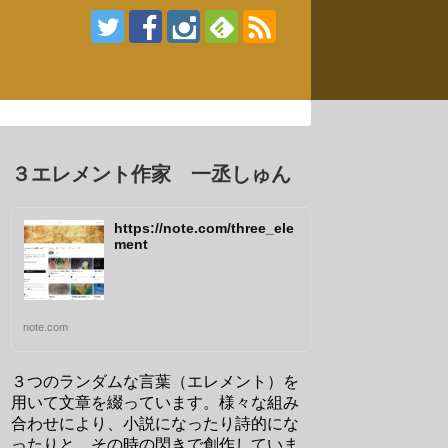
３エレメント作家 一丞しゅん
https://note.com/three_ele
ment
note.com
３つのランダムな言葉（エレメント）を
用いて文章を綴っています。様々な組み
合わせにより、小説になったり詩的にな
ったりと、その時の閃きで創作していま