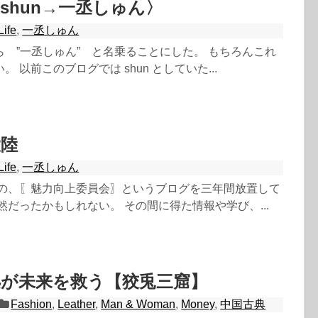
shun→一丞しゅん〉
Life
,
一丞しゅん
 ”一丞しゅん” と名乗ることにした。 もちろんこれ
 以前このブログでは shun としていた...
大陸
Life
,
一丞しゅん
この、〖魅力向上委員会〗というブログを三年間放置して
然だったかもしれない。 その間に得た情報や学び、...
処が未来を救う【狡兎三窟】
Fashion
,
Leather
,
Man & Woman
,
Money
,
中国古典