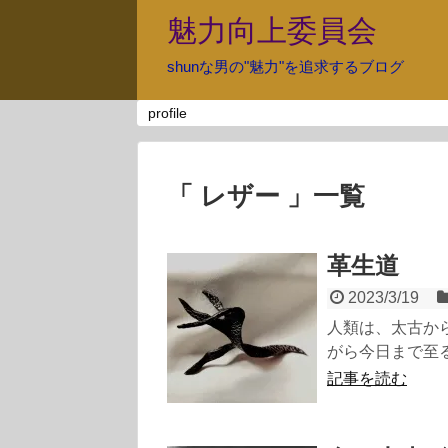
魅力向上委員会
shunな男の"魅力"を追求するブログ
profile
「 レザー 」一覧
革生道
2023/3/19
人類は、太古か
がら今日まで至る
記事を読む