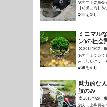
魅力向上委員会 
【狡兎三窟】 皆さ
記事を読む
ミニマルな腕
ン)の社会
2018/5/12
魅力向上委員会 s
みましたので、今
記事を読む
魅力的な
肢のみ
2018/4/29
魅力向上委員会 