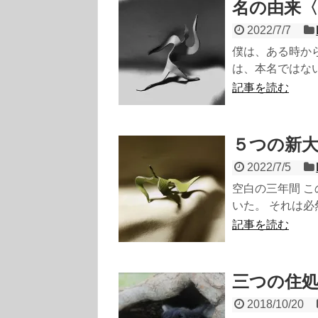
名の由来〈
2022/7/7
僕は、ある時から
は、本名ではない。
記事を読む
５つの新
2022/7/5
空白の三年間 
いた。 それは必
記事を読む
三つの住
2018/10/20