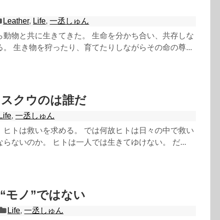
Leather
,
Life
,
一丞しゅん
ら動物と共に生きてきた。 生命を分かち合い、共存しな
。 生き物を狩ったり、育てたりしながらその命の尊...
をスクウのは誰だ
Life
,
一丞しゅん
、ヒトは救いを求める。 では何故ヒトは日々の中で救い
らないのか。 ヒトは一人では生きてゆけない。 だ...
“モノ”ではない
Life
,
一丞しゅん