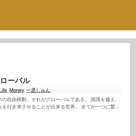
グローバル
Life
,
Money
,
一丞しゅん
ネの自由移動、それがグローバルである。 国境を越え、
を行き来させることが出来る世界。 全てが一つに繋...