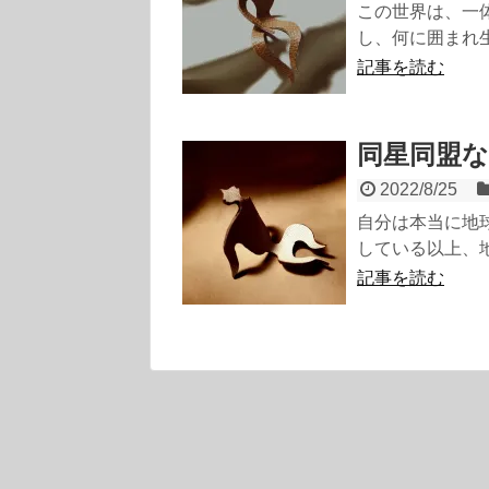
この世界は、一
し、何に囲まれ生
記事を読む
同星同盟な
2022/8/25
自分は本当に地
している以上、地
記事を読む