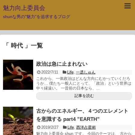
魅力向上委員会
shunな男の"魅力"を追求するブログ
「 時代 」一覧
政治は急に止まれない
2022/7/11
Life
,
一丞しゅん
これから、一体政治はどんな方向にむかっていくだろ
うか… 僕たち一般人にとって、「政治」という世界は
中々縁遠い。 一昔前の日本なら、...
記事を読む
古からのエネルギー、４つのエレメント
を意識する part4 ”EARTH”
2019/2/27
Life
,
西洋占星術
魅力向上委員会 shun です。 今回のテーマは、 古から