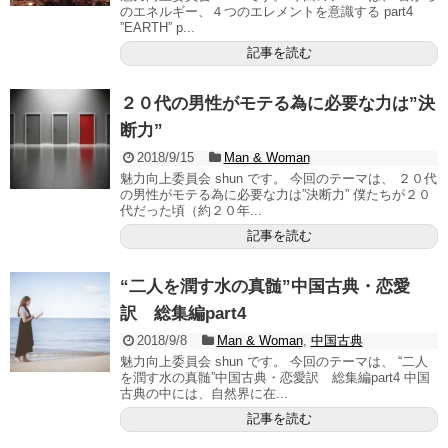
のエネルギー、４つのエレメントを意識する part4
”EARTH” p...
記事を読む
２０代の男性がモテる為に必要な力は”決
断力”
2018/9/15
Man & Woman
魅力向上委員会 shun です。 今回のテーマは、 ２０代
の男性がモテる為に必要な力は”決断力” 僕たちが２０
代だった頃（約２０年...
記事を読む
“二人を潤す水の真髄”中国古典・恋愛
訳 総集編part4
2018/9/8
Man & Woman
,
中国古典
魅力向上委員会 shun です。 今回のテーマは、 “二人
を潤す水の真髄”中国古典・恋愛訳 総集編part4 中国
古典の中には、自然界に在...
記事を読む