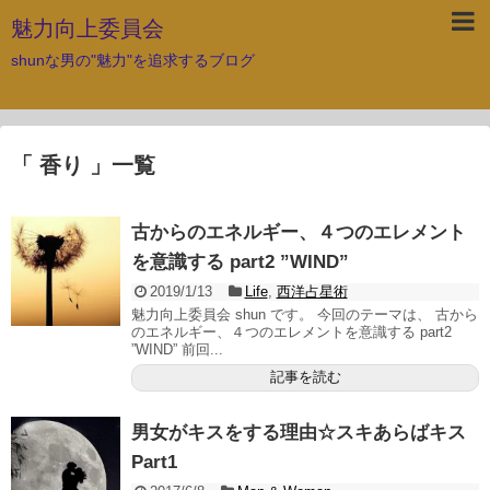
魅力向上委員会
shunな男の"魅力"を追求するブログ
「 香り 」一覧
古からのエネルギー、４つのエレメント
を意識する part2 ”WIND”
2019/1/13
Life
,
西洋占星術
魅力向上委員会 shun です。 今回のテーマは、 古から
のエネルギー、４つのエレメントを意識する part2
”WIND” 前回...
記事を読む
男女がキスをする理由☆スキあらばキス
Part1