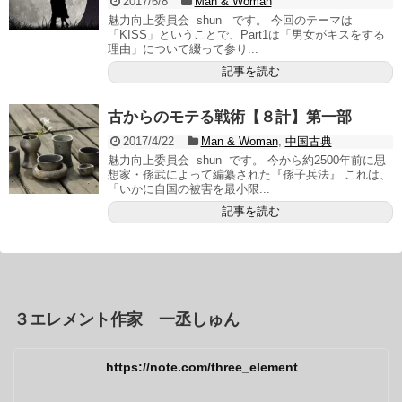
2017/6/8
Man & Woman
魅力向上委員会 shun です。 今回のテーマは
「KISS」ということで、Part1は「男女がキスをする
理由」について綴って参り...
記事を読む
古からのモテる戦術【８計】第一部
2017/4/22
Man & Woman
,
中国古典
魅力向上委員会 shun です。 今から約2500年前に思
想家・孫武によって編纂された『孫子兵法』 これは、
「いかに自国の被害を最小限...
記事を読む
３エレメント作家 一丞しゅん
https://note.com/three_element