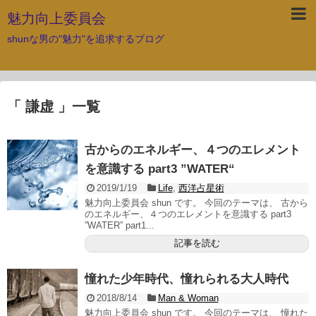
魅力向上委員会
shunな男の"魅力"を追求するブログ
「 謙虚 」一覧
古からのエネルギー、４つのエレメント
を意識する part3 ”WATER“
2019/1/19
Life
,
西洋占星術
魅力向上委員会 shun です。 今回のテーマは、 古から
のエネルギー、４つのエレメントを意識する part3
”WATER” part1...
記事を読む
憧れた少年時代、憧れられる大人時代
2018/8/14
Man & Woman
魅力向上委員会 shun です。 今回のテーマは、 憧れた