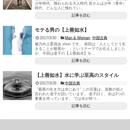
少年時代、憧れられる大人時代 皆さんは少年（青年）
時代、どんな人に憧れてい...
記事を読む
モテる男の【上善如水】
2017/3/30
Man & Woman
,
中国古典
魅力向上委員会 shun です。 前回は「人としてどう生
きることが最善か。」というテーマでお伝えしました
が、今回は老子の【上善如水】を...
記事を読む
【上善如水】水に学ぶ至高のスタイル
2017/3/28
中国古典
”最善の生き方は水にあり” この言葉は、道教の祖と
言われた老子が説いています。 老子曰く、水は3つの
要素を持っています。 では水が持つ...
記事を読む