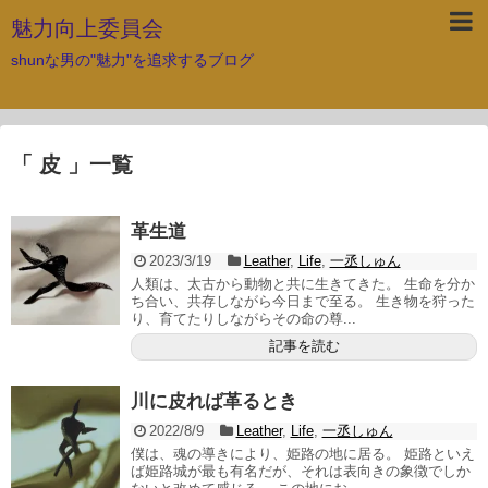
魅力向上委員会
shunな男の"魅力"を追求するブログ
「 皮 」一覧
革生道
2023/3/19
Leather
,
Life
,
一丞しゅん
人類は、太古から動物と共に生きてきた。 生命を分か
ち合い、共存しながら今日まで至る。 生き物を狩った
り、育てたりしながらその命の尊...
記事を読む
川に皮れば革るとき
2022/8/9
Leather
,
Life
,
一丞しゅん
僕は、魂の導きにより、姫路の地に居る。 姫路といえ
ば姫路城が最も有名だが、それは表向きの象徴でしか