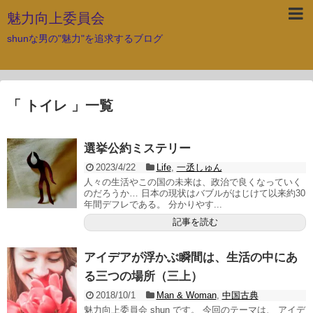
魅力向上委員会
shunな男の"魅力"を追求するブログ
「 トイレ 」一覧
選挙公約ミステリー
2023/4/22
Life
,
一丞しゅん
人々の生活やこの国の未来は、政治で良くなっていく
のだろうか… 日本の現状はバブルがはじけて以来約30
年間デフレである。 分かりやす...
記事を読む
アイデアが浮かぶ瞬間は、生活の中にあ
る三つの場所（三上）
2018/10/1
Man & Woman
,
中国古典
魅力向上委員会 shun です。 今回のテーマは、 アイデ