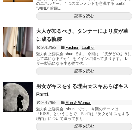
のエネルギー、４つのエレメントを意識する part2
”WIND” 前回...
記事を読む
大人が知るべき、タンナーにより皮が革
に成る軌跡
2018/5/2
Fashion
,
Leather
魅力向上委員会 shun です。 今回は、“皮がどのように
して革になるのか”、をメインに綴って参ります。 レ
ザー製品になる生き物で代...
記事を読む
男女がキスをする理由☆スキあらばキス
Part1
2017/6/8
Man & Woman
魅力向上委員会 shun です。 今回のテーマは
「KISS」ということで、Part1は「男女がキスをする
理由」について綴って参り...
記事を読む