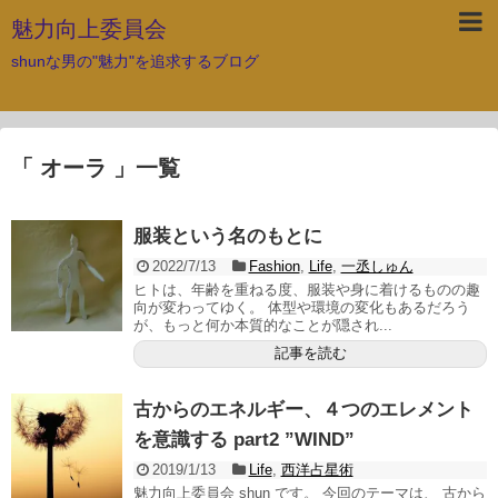
魅力向上委員会
shunな男の"魅力"を追求するブログ
「 オーラ 」一覧
服装という名のもとに
2022/7/13
Fashion
,
Life
,
一丞しゅん
ヒトは、年齢を重ねる度、服装や身に着けるものの趣
向が変わってゆく。 体型や環境の変化もあるだろう
が、もっと何か本質的なことが隠され...
記事を読む
古からのエネルギー、４つのエレメント
を意識する part2 ”WIND”
2019/1/13
Life
,
西洋占星術
魅力向上委員会 shun です。 今回のテーマは、 古から