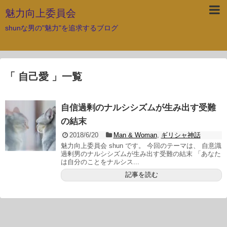
魅力向上委員会
shunな男の"魅力"を追求するブログ
「 自己愛 」一覧
自信過剰のナルシシズムが生み出す受難
の結末
2018/6/20
Man & Woman
,
ギリシャ神話
魅力向上委員会 shun です。 今回のテーマは、 自意識
過剰男のナルシシズムが生み出す受難の結末 「あなた
は自分のことをナルシス...
記事を読む