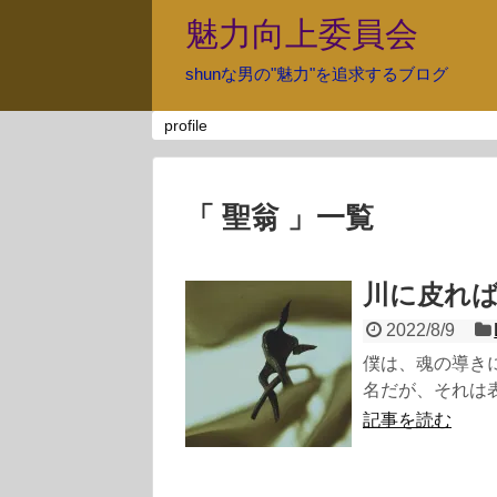
魅力向上委員会
shunな男の"魅力"を追求するブログ
profile
「 聖翁 」一覧
川に皮れ
2022/8/9
僕は、魂の導き
名だが、それは表
記事を読む