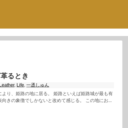
ば革るとき
Leather
,
Life
,
一丞しゅん
により、姫路の地に居る。 姫路といえば姫路城が最も有
向きの象徴でしかないと改めて感じる。 この地にお...