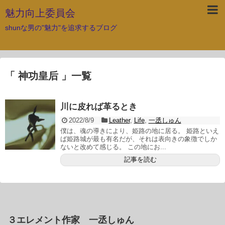
魅力向上委員会
shunな男の"魅力"を追求するブログ
「 神功皇后 」一覧
川に皮れば革るとき
2022/8/9
Leather
,
Life
,
一丞しゅん
僕は、魂の導きにより、姫路の地に居る。 姫路といえ
ば姫路城が最も有名だが、それは表向きの象徴でしか
ないと改めて感じる。 この地にお...
記事を読む
３エレメント作家 一丞しゅん