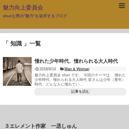
魅力向上委員会
shunな男の"魅力"を追求するブログ
「 知識 」一覧
憧れた少年時代、憧れられる大人時代
2018/8/14
Man & Woman
魅力向上委員会 shun です。 今回のテーマは、 憧れた
少年時代、憧れられる大人時代 皆さんは少年（青年）
時代、どんな人に憧れてい...
記事を読む
３エレメント作家 一丞しゅん