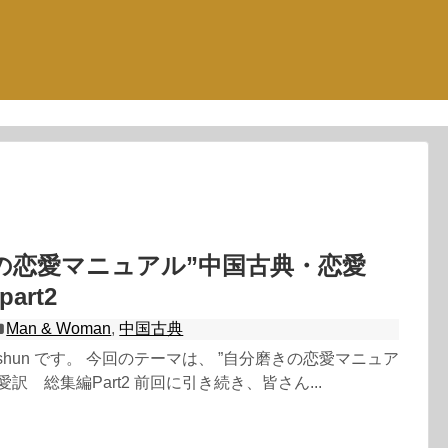
の恋愛マニュアル”中国古典・恋愛
art2
Man & Woman
,
中国古典
shun です。 今回のテーマは、 ”自分磨きの恋愛マニュア
訳 総集編Part2 前回に引き続き、皆さん...