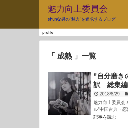
魅力向上委員会
shunな男の"魅力"を追求するブログ
profile
「 成熟 」一覧
”自分磨き
訳 総集編p
2018/8/29
魅力向上委員会 
ル”中国古典・恋愛
記事を読む