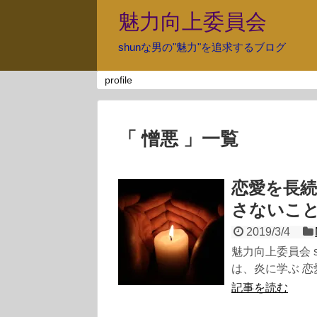
魅力向上委員会
shunな男の"魅力"を追求するブログ
profile
「 憎悪 」一覧
恋愛を長
さないこ
2019/3/4
魅力向上委員会 
は、炎に学ぶ 恋
記事を読む