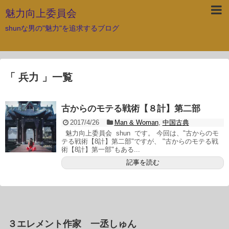
魅力向上委員会
shunな男の"魅力"を追求するブログ
「 兵力 」一覧
古からのモテる戦術【８計】第二部
2017/4/26
Man & Woman
,
中国古典
魅力向上委員会 shun です。 今回は、"古からのモ
テる戦術【8計】第二部"ですが、 "古からのモテる戦
術【8計】第一部"もある...
記事を読む
３エレメント作家 一丞しゅん