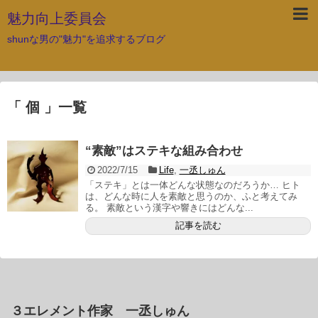
魅力向上委員会
shunな男の"魅力"を追求するブログ
「 個 」一覧
“素敵”はステキな組み合わせ
2022/7/15
Life
,
一丞しゅん
「ステキ」とは一体どんな状態なのだろうか… ヒト
は、どんな時に人を素敵と思うのか、ふと考えてみ
る。 素敵という漢字や響きにはどんな...
記事を読む
３エレメント作家 一丞しゅん