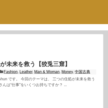
処が未来を救う【狡兎三窟】
Fashion
,
Leather
,
Man & Woman
,
Money
,
中国古典
shun です。 今回のテーマは、 三つの住処が未来を救う
んは“仕事”をいくつお持ちですか？ ...