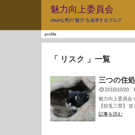
魅力向上委員会
shunな男の"魅力"を追求するブログ
profile
「 リスク 」一覧
三つの住
2018/10/20
魅力向上委員会 
【狡兎三窟】 皆さ
記事を読む