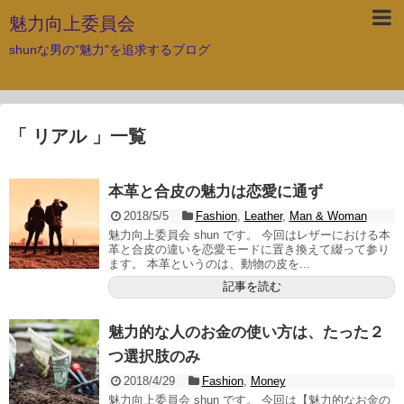
魅力向上委員会
shunな男の"魅力"を追求するブログ
「 リアル 」一覧
本革と合皮の魅力は恋愛に通ず
2018/5/5
Fashion
,
Leather
,
Man & Woman
魅力向上委員会 shun です。 今回はレザーにおける本
革と合皮の違いを恋愛モードに置き換えて綴って参り
ます。 本革というのは、動物の皮を...
記事を読む
魅力的な人のお金の使い方は、たった２
つ選択肢のみ
2018/4/29
Fashion
,
Money
魅力向上委員会 shun です。 今回は【魅力的なお金の