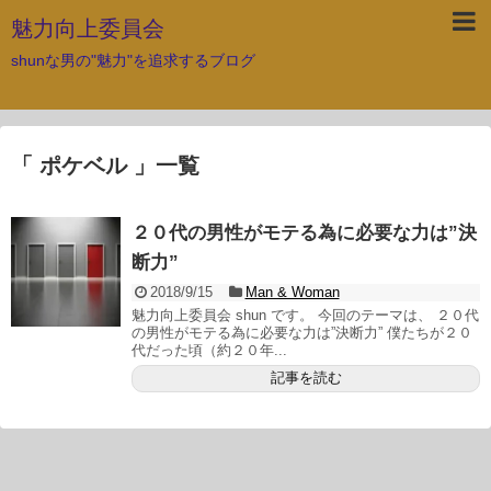
魅力向上委員会
shunな男の"魅力"を追求するブログ
「 ポケベル 」一覧
２０代の男性がモテる為に必要な力は”決
断力”
2018/9/15
Man & Woman
魅力向上委員会 shun です。 今回のテーマは、 ２０代
の男性がモテる為に必要な力は”決断力” 僕たちが２０
代だった頃（約２０年...
記事を読む