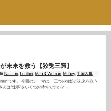
処が未来を救う【狡兎三窟】
Fashion
,
Leather
,
Man & Woman
,
Money
,
中国古典
shun です。 今回のテーマは、 三つの住処が未来を救う
んは“仕事”をいくつお持ちですか？ ...