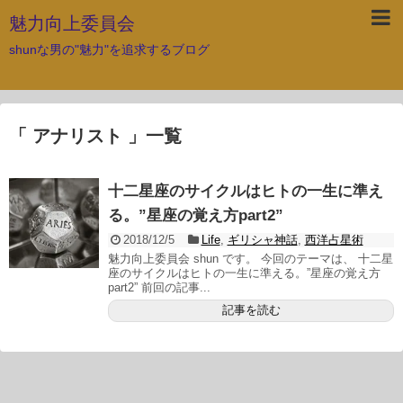
魅力向上委員会
shunな男の"魅力"を追求するブログ
「 アナリスト 」一覧
十二星座のサイクルはヒトの一生に準え
る。”星座の覚え方part2”
2018/12/5
Life
,
ギリシャ神話
,
西洋占星術
魅力向上委員会 shun です。 今回のテーマは、 十二星
座のサイクルはヒトの一生に準える。”星座の覚え方
part2” 前回の記事...
記事を読む