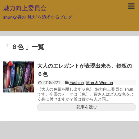
魅力向上委員会
shunな男の"魅力"を追求するブログ
「 ６色 」一覧
大人のエレガントが表現出来る、鉄板の
６色
2018/3/21
Fashion
,
Man & Woman
《大人の色気を醸し出す６色》 魅力向上委員会 shun
です。今回のテーマは〔色〕。皆さんはどんな色をよ
く身に付けますか？僕は昔から人と同...
記事を読む