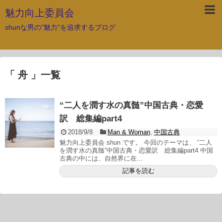
魅力向上委員会
shunな男の"魅力"を追求するブログ
「 舟 」一覧
“二人を潤す水の真髄”中国古典・恋愛
訳 総集編part4
2018/9/8
Man & Woman
,
中国古典
魅力向上委員会 shun です。 今回のテーマは、 “二人
を潤す水の真髄”中国古典・恋愛訳 総集編part4 中国
古典の中には、自然界に在...
記事を読む