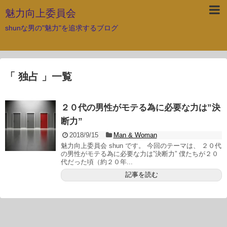
魅力向上委員会
shunな男の"魅力"を追求するブログ
「 独占 」一覧
２０代の男性がモテる為に必要な力は”決
断力”
2018/9/15
Man & Woman
魅力向上委員会 shun です。 今回のテーマは、 ２０代
の男性がモテる為に必要な力は”決断力” 僕たちが２０
代だった頃（約２０年...
記事を読む