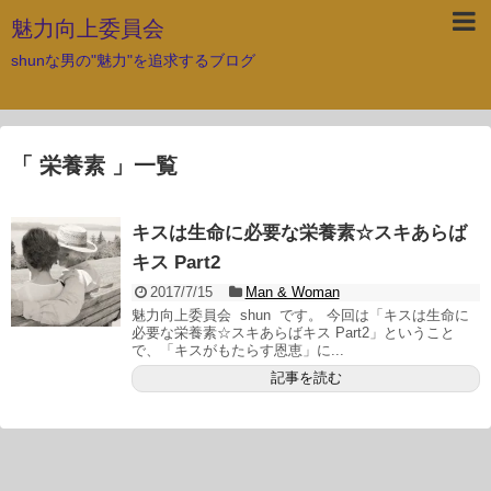
魅力向上委員会
shunな男の"魅力"を追求するブログ
「 栄養素 」一覧
キスは生命に必要な栄養素☆スキあらば
キス Part2
2017/7/15
Man & Woman
魅力向上委員会 shun です。 今回は「キスは生命に
必要な栄養素☆スキあらばキス Part2」ということ
で、「キスがもたらす恩恵」に...
記事を読む