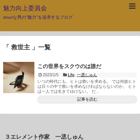
魅力向上委員会
shunな男の"魅力"を追求するブログ
「 救世主 」一覧
この世界をスクウのは誰だ
2023/1/5
Life
,
一丞しゅん
いつの時代にも、ヒトは救いを求める。 では何故ヒト
は日々の中で救いを求めなければならないのか。 ヒト
は一人では生きてゆけない。 だ...
記事を読む
３エレメント作家 一丞しゅん