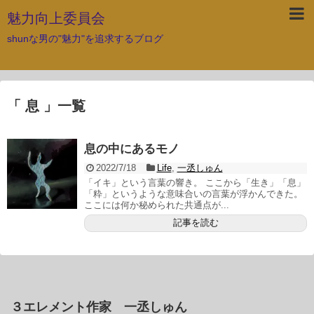
魅力向上委員会
shunな男の"魅力"を追求するブログ
「 息 」一覧
息の中にあるモノ
2022/7/18
Life
,
一丞しゅん
「イキ」という言葉の響き。 ここから「生き」「息」
「粋」というような意味合いの言葉が浮かんできた。
ここには何か秘められた共通点が...
記事を読む
３エレメント作家 一丞しゅん