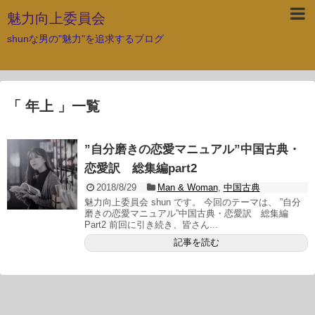
魅力向上委員会
shunな男の"魅力"を追求するブログ
「 年上 」一覧
”自分磨きの恋愛マニュアル”中国古典・
恋愛訳 総集編part2
2018/8/29
Man & Woman
,
中国古典
魅力向上委員会 shun です。 今回のテーマは、 ”自分
磨きの恋愛マニュアル”中国古典・恋愛訳 総集編
Part2 前回に引き続き、皆さん...
記事を読む