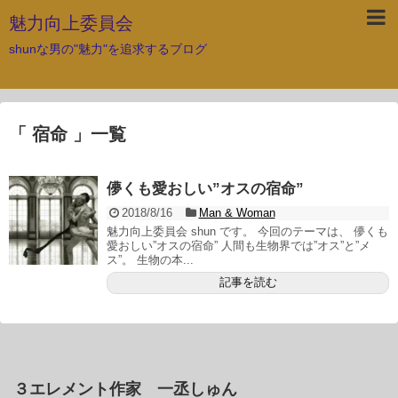
魅力向上委員会
shunな男の"魅力"を追求するブログ
「 宿命 」一覧
儚くも愛おしい”オスの宿命”
2018/8/16
Man & Woman
魅力向上委員会 shun です。 今回のテーマは、 儚くも
愛おしい”オスの宿命” 人間も生物界では”オス”と”メ
ス”。 生物の本...
記事を読む
３エレメント作家 一丞しゅん