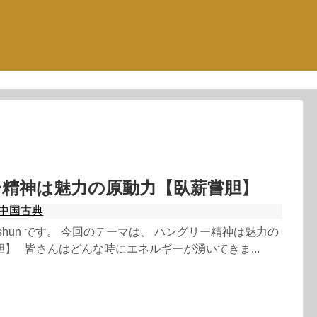
ー精神は魅力の原動力【臥薪嘗胆】
中国古典
shun です。 今回のテーマは、 ハングリー精神は魅力の
】 皆さんはどんな時にエネルギーが湧いてきま...