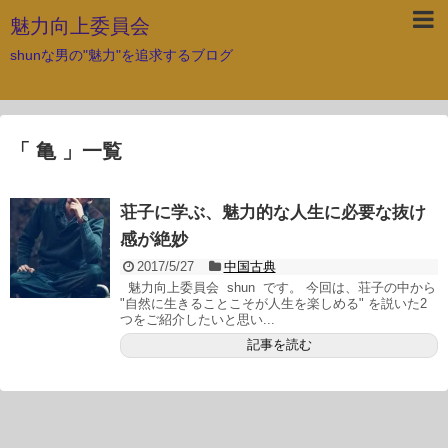
魅力向上委員会
shunな男の"魅力"を追求するブログ
「 亀 」一覧
荘子に学ぶ、魅力的な人生に必要な抜け
感が絶妙
2017/5/27
中国古典
魅力向上委員会 shun です。 今回は、荘子の中から
"自然に生きることこそが人生を楽しめる" を説いた2
つをご紹介したいと思い...
記事を読む