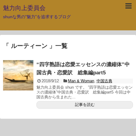
魅力向上委員会
shunな男の"魅力"を追求するブログ
「 ルーティーン 」一覧
“四字熟語は恋愛エッセンスの濃縮体”中
国古典・恋愛訳 総集編part5
2018/9/12
Man & Woman
,
中国古典
魅力向上委員会 shun です。 “四字熟語は恋愛エッセン
スの濃縮体”中国古典・恋愛訳 総集編part5 今回は中
国古典から生まれた...
記事を読む