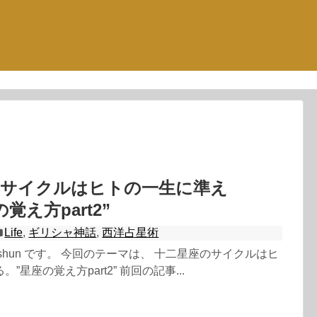
のサイクルはヒトの一生に準え
覚え方part2”
Life
,
ギリシャ神話
,
西洋占星術
shun です。 今回のテーマは、 十二星座のサイクルはヒ
”星座の覚え方part2” 前回の記事...