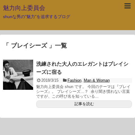
魅力向上委員会
shunな男の"魅力"を追求するブログ
「 ブレイシーズ 」一覧
洗練された大人のエレガントはブレイシ
ーズに宿る
2018/3/15
Fashion
,
Man & Woman
魅力向上委員会 shun です。 今回のテーマは『ブレイ
シーズ』。 ブレイシーズ…？ 余り聞き慣れない言葉
ですが、この呼び名を知っている...
記事を読む