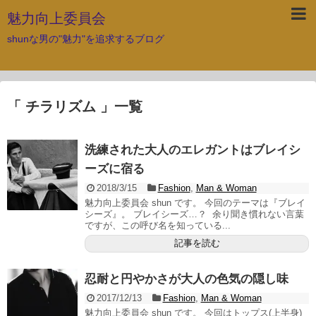
魅力向上委員会
shunな男の"魅力"を追求するブログ
「 チラリズム 」一覧
洗練された大人のエレガントはブレイシ
ーズに宿る
2018/3/15
Fashion
,
Man & Woman
魅力向上委員会 shun です。 今回のテーマは『ブレイ
シーズ』。 ブレイシーズ…？ 余り聞き慣れない言葉
ですが、この呼び名を知っている...
記事を読む
忍耐と円やかさが大人の色気の隠し味
2017/12/13
Fashion
,
Man & Woman
魅力向上委員会 shun です。 今回はトップス(上半身)