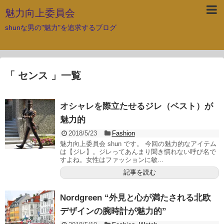
魅力向上委員会
shunな男の"魅力"を追求するブログ
「 センス 」一覧
オシャレを際立たせるジレ（ベスト）が
魅力的
2018/5/23
Fashion
魅力向上委員会 shun です。 今回の魅力的なアイテム
は【ジレ】。ジレってあんまり聞き慣れない呼び名で
すよね。女性はファッションに敏...
記事を読む
Nordgreen “外見と心が満たされる北欧
デザインの腕時計が魅力的”